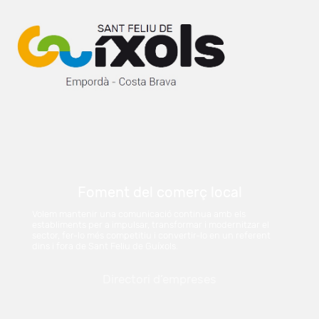
Foment del comerç local
Volem mantenir una comunicació continua amb els
establiments per a impulsar, transformar i modernitzar el
sector, fer-lo més competitiu i convertir-lo en un referent
dins i fora de Sant Feliu de Guíxols.
Directori d’empreses